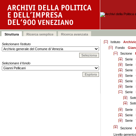
Istituto
Archivi
Selezionare l'istituto
Fondo
Giann
Sezione
Serie
Selezionare il fondo
Serie
Serie
Serie
Serie
Serie
Serie
Sott
Sott
Serie
Serie
Serie
Sezione
Livello generic