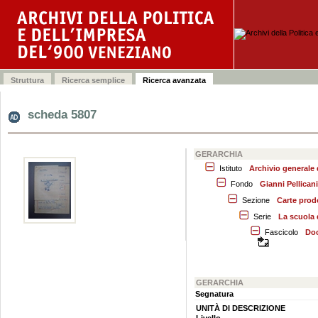
scheda 5807
GERARCHIA
Istituto
Archivio generale
Fondo
Gianni Pellicani
Sezione
Carte prodo
Serie
La scuola 
Fascicolo
Doc
GERARCHIA
Segnatura
UNITÀ DI DESCRIZIONE