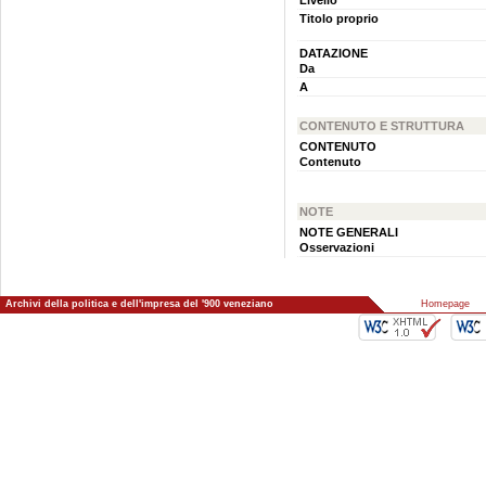
Livello
Titolo proprio
DATAZIONE
Da
A
CONTENUTO E STRUTTURA
CONTENUTO
Contenuto
NOTE
NOTE GENERALI
Osservazioni
Archivi della politica e dell'impresa del '900 veneziano
::
Homepage