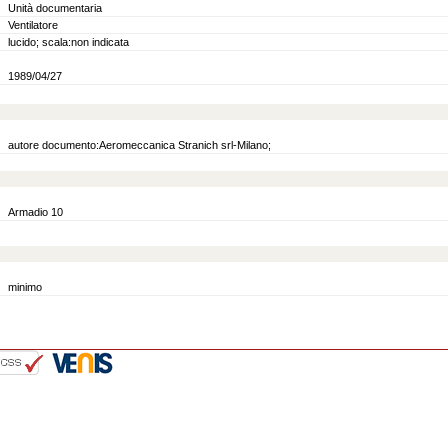
Unità documentaria
Ventilatore
lucido; scala:non indicata
1989/04/27
autore documento:Aeromeccanica Stranich srl-Milano;
Armadio 10
minimo
::