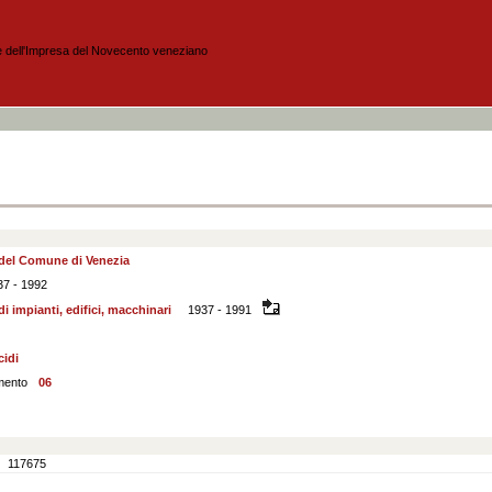
 del Comune di Venezia
37 - 1992
di impianti, edifici, macchinari
1937 - 1991
cidi
mento
06
117675